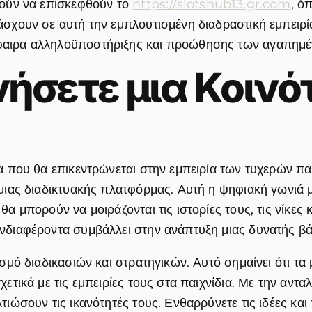
ρούν να επισκεφθούν το
https://slotshub13.gr.com
, ό
σχουν σε αυτή την εμπλουτισμένη διαδραστική εμπειρία
αιρα αλληλοϋποστήριξης και προώθησης των αγαπημέν
νήσετε μια Κοινό
α που θα επικεντρώνεται στην εμπειρία των τυχερών πα
ιας διαδικτυακής πλατφόρμας. Αυτή η ψηφιακή γωνιά μπο
α μπορούν να μοιράζονται τις ιστορίες τους, τις νίκες 
νδιαφέροντα συμβάλλει στην ανάπτυξη μιας δυνατής β
ασμό διαδικασιών και στρατηγικών. Αυτό σημαίνει ότι τ
ετικά με τις εμπειρίες τους στα παιχνίδια. Με την αντ
τιώσουν τις ικανότητές τους. Ενθαρρύνετε τις ιδέες κ