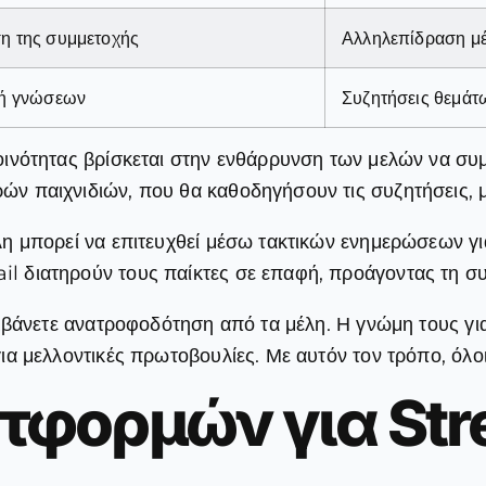
 της συμμετοχής
Αλληλεπίδραση μ
ή γνώσεων
Συζητήσεις θεμάτ
κοινότητας βρίσκεται στην ενθάρρυνση των μελών να συ
ών παιχνιδιών, που θα καθοδηγήσουν τις συζητήσεις, μ
λη μπορεί να επιτευχθεί μέσω τακτικών ενημερώσεων για
l διατηρούν τους παίκτες σε επαφή, προάγοντας τη συ
αμβάνετε ανατροφοδότηση από τα μέλη. Η γνώμη τους για 
για μελλοντικές πρωτοβουλίες. Με αυτόν τον τρόπο, όλοι
τφορμών για Str