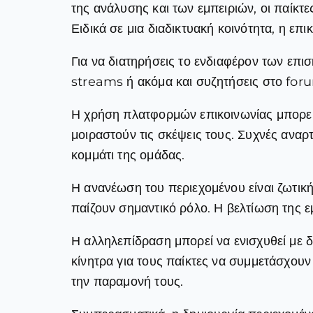
της ανάλυσης και των εμπειριών, οι παίκτε
Ειδικά σε μια διαδικτυακή κοινότητα, η επι
Για να διατηρήσεις το ενδιαφέρον των επισ
streams ή ακόμα και συζητήσεις στο foru
Η χρήση πλατφορμών επικοινωνίας μπορεί 
μοιραστούν τις σκέψεις τους. Συχνές αναρ
κομμάτι της ομάδας.
Η ανανέωση του περιεχομένου είναι ζωτική
παίζουν σημαντικό ρόλο. Η βελτίωση της εμ
Η αλληλεπίδραση μπορεί να ενισχυθεί με
κίνητρα για τους παίκτες να συμμετάσχουν
την παραμονή τους.