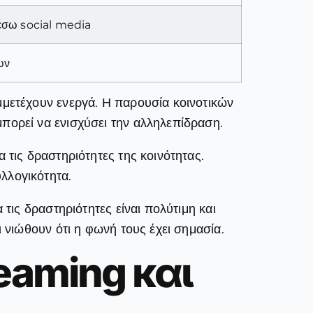
έσω social media
ων
μμετέχουν ενεργά. Η παρουσία κοινοτικών
πορεί να ενισχύσει την αλληλεπίδραση.
 τις δραστηριότητες της κοινότητας.
λλογικότητα.
τις δραστηριότητες είναι πολύτιμη και
 νιώθουν ότι η φωνή τους έχει σημασία.
eaming και