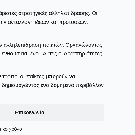
άριστες στρατηγικές αλληλεπίδρασης. Οι
την ανταλλαγή ιδεών και προτάσεων,
την αλληλεπίδραση παικτών. Οργανώνοντας
 ενθουσιασμένοι. Αυτές οι δραστηριότητες
ν τρόπο, οι παίκτες μπορούν να
ού, δημιουργώντας ένα δομημένο περιβάλλον
Επικοινωνία
τικό χρόνο