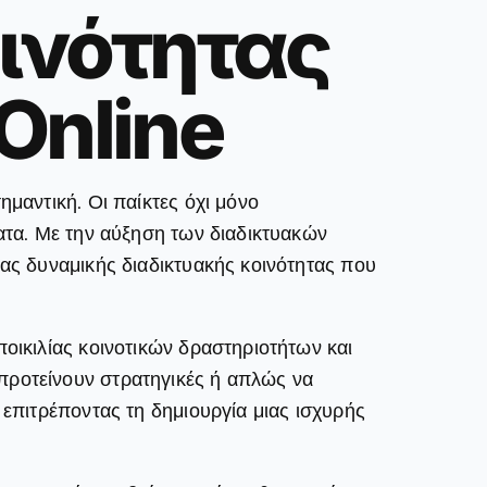
οινότητας
 Online
ημαντική. Οι παίκτες όχι μόνο
ματα. Με την αύξηση των διαδικτυακών
ιας δυναμικής διαδικτυακής κοινότητας που
ποικιλίας κοινοτικών δραστηριοτήτων και
προτείνουν στρατηγικές ή απλώς να
 επιτρέποντας τη δημιουργία μιας ισχυρής