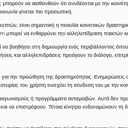
ς μπορούν να αισθανθούν ότι συνδέονται με την κοινότη
κοινωνία γίνεται πιο προσωπική.
κεπτών, είναι σημαντική η ποικιλία κοινοτικών δραστηρ
m μπορεί να ενθαρρύνει την αλληλεπίδραση παικτών και
να βοηθήσει στη δημιουργία ενός περιβάλλοντος όπου 
τήσεις και αλληλεπιδράσεις προάγουν το διάλογο, επιτ
 για την προώθηση της δραστηριότητας. Ενημερώσεις σχ
πειρίας του χρήστη ενισχύει τη σύνδεση του με την κοι
 διαγωνισμούς ή προγράμματα ανταμοιβών. Αυτά δεν πρ
 και να επιστρέψουν. Τέτοια κίνητρα ενδυναμώνουν τη δ