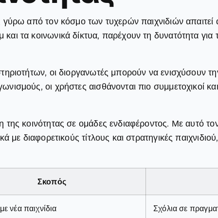
ς γύρω από τον κόσμο των τυχερών παιχνιδιών απαιτεί 
και τα κοινωνικά δίκτυα, παρέχουν τη δυνατότητα για 
αστηριοτήτων, οι διοργανωτές μπορούν να ενισχύσουν 
ωνισμούς, οι χρήστες αισθάνονται πιο συμμετοχικοί και
η της κοινότητας σε ομάδες ενδιαφέροντος. Με αυτό το
ικά με διαφορετικούς τίτλους και στρατηγικές παιχνιδι
Σκοπός
με νέα παιχνίδια
Σχόλια σε πραγμα