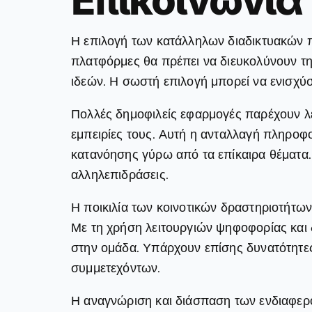
Επικοινωνία
Η επιλογή των κατάλληλων διαδικτυακών πλ
πλατφόρμες θα πρέπει να διευκολύνουν τη
ιδεών. Η σωστή επιλογή μπορεί να ενισχύσ
Πολλές δημοφιλείς εφαρμογές παρέχουν λε
εμπειρίες τους. Αυτή η ανταλλαγή πληροφορ
κατανόησης γύρω από τα επίκαιρα θέματα. 
αλληλεπιδράσεις.
Η ποικιλία των κοινοτικών δραστηριοτήτων
Με τη χρήση λειτουργιών ψηφοφορίας και 
στην ομάδα. Υπάρχουν επίσης δυνατότητες
συμμετεχόντων.
Η αναγνώριση και διάσπαση των ενδιαφερό