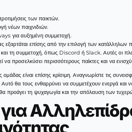
προτιμήσεις των παικτών.
γή νέων παιχνιδιών.
ays για αυξημένη συμμετοχή.
τας εξαρτάται επίσης από την επιλογή των κατάλληλων
 και τη συμμετοχή, όπως Discord ή Slack. Αυτές οι 
 να προσελκύσει περισσότερους παίκτες και να ενισχύσ
 ομάδας είναι επίσης κρίσιμη. Αναγνωρίστε τις συνεισ
Αυτό θα τους ενθαρρύνει να συμμετέχουν ενεργά και να 
θα προάγει τη ψυχαγωγία και την απόλαυση των τυχερώ
 για Αλληλεπίδρ
ινότητας