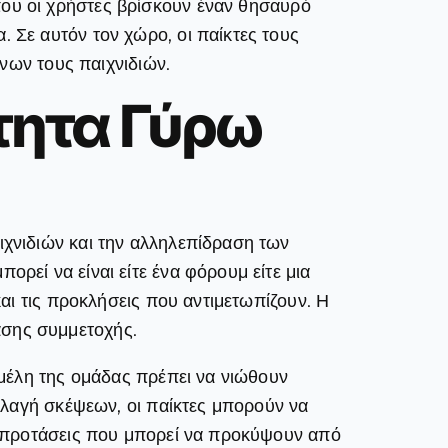
που οι χρήστες βρίσκουν έναν θησαυρό
. Σε αυτόν τον χώρο, οι παίκτες τους
ων τους παιχνιδιών.
τητα Γύρω
ιχνιδιών και την αλληλεπίδραση των
ρεί να είναι είτε ένα φόρουμ είτε μια
και τις προκλήσεις που αντιμετωπίζουν. Η
άσης συμμετοχής.
α μέλη της ομάδας πρέπει να νιώθουν
αλλαγή σκέψεων, οι παίκτες μπορούν να
αι προτάσεις που μπορεί να προκύψουν από