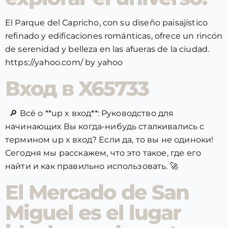
El Parque del Capricho, con su diseño paisajístico
refinado y edificaciones románticas, ofrece un rincón
de serenidad y belleza en las afueras de la ciudad.
https://yahoo.com/ by yahoo
Вход в X65733
🔎 Всё о **up x вход**: Руководство для
начинающих Вы когда-нибудь сталкивались с
термином up x вход? Если да, то вы не одиноки!
Сегодня мы расскажем, что это такое, где его
найти и как правильно использовать. 🚀
El Mercado de San
Miguel es el lugar