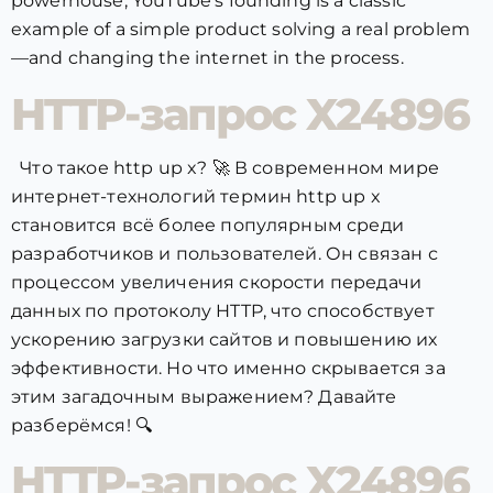
powerhouse, YouTube’s founding is a classic
example of a simple product solving a real problem
—and changing the internet in the process.
HTTP-запрос X24896
Что такое http up x? 🚀 В современном мире
интернет-технологий термин http up x
становится всё более популярным среди
разработчиков и пользователей. Он связан с
процессом увеличения скорости передачи
данных по протоколу HTTP, что способствует
ускорению загрузки сайтов и повышению их
эффективности. Но что именно скрывается за
этим загадочным выражением? Давайте
разберёмся! 🔍
HTTP-запрос X24896