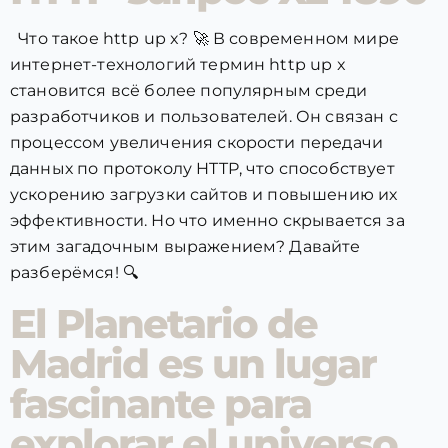
Что такое http up x? 🚀 В современном мире
интернет-технологий термин http up x
становится всё более популярным среди
разработчиков и пользователей. Он связан с
процессом увеличения скорости передачи
данных по протоколу HTTP, что способствует
ускорению загрузки сайтов и повышению их
эффективности. Но что именно скрывается за
этим загадочным выражением? Давайте
разберёмся! 🔍
El Planetario de
Madrid es un lugar
fascinante para
explorar el universo.