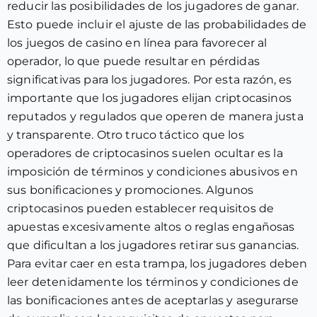
reducir las posibilidades de los jugadores de ganar.
Esto puede incluir el ajuste de las probabilidades de
los juegos de casino en línea para favorecer al
operador, lo que puede resultar en pérdidas
significativas para los jugadores. Por esta razón, es
importante que los jugadores elijan criptocasinos
reputados y regulados que operen de manera justa
y transparente. Otro truco táctico que los
operadores de criptocasinos suelen ocultar es la
imposición de términos y condiciones abusivos en
sus bonificaciones y promociones. Algunos
criptocasinos pueden establecer requisitos de
apuestas excesivamente altos o reglas engañosas
que dificultan a los jugadores retirar sus ganancias.
Para evitar caer en esta trampa, los jugadores deben
leer detenidamente los términos y condiciones de
las bonificaciones antes de aceptarlas y asegurarse