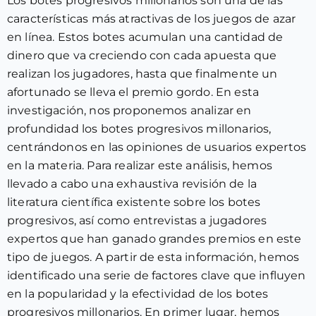
Los botes progresivos millonarios son una de las
características más atractivas de los juegos de azar
en línea. Estos botes acumulan una cantidad de
dinero que va creciendo con cada apuesta que
realizan los jugadores, hasta que finalmente un
afortunado se lleva el premio gordo. En esta
investigación, nos proponemos analizar en
profundidad los botes progresivos millonarios,
centrándonos en las opiniones de usuarios expertos
en la materia. Para realizar este análisis, hemos
llevado a cabo una exhaustiva revisión de la
literatura científica existente sobre los botes
progresivos, así como entrevistas a jugadores
expertos que han ganado grandes premios en este
tipo de juegos. A partir de esta información, hemos
identificado una serie de factores clave que influyen
en la popularidad y la efectividad de los botes
progresivos millonarios. En primer lugar, hemos