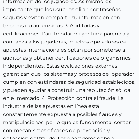
información de los jugadores. Asimismo, es
importante que los usuarios elijan contraseñas
seguras y eviten compartir su información con
terceros no autorizados. 3. Auditorías y
certificaciones: Para brindar mayor transparencia y
confianza a los jugadores, muchos operadores de
apuestas internacionales optan por someterse a
auditorías y obtener certificaciones de organismos
independientes. Estas evaluaciones externas
garantizan que los sistemas y procesos del operador
cumplen con estándares de seguridad establecidos,
y pueden ayudar a construir una reputación sólida
en el mercado. 4. Protección contra el fraude: La
industria de las apuestas en línea está
constantemente expuesta a posibles fraudes y
manipulaciones, por lo que es fundamental contar
con mecanismos eficaces de prevención y
detección del fraude. Los operadores deben