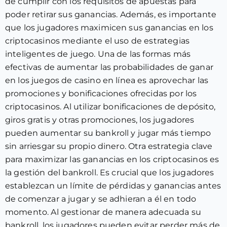
de cumplir con los requisitos de apuestas para
poder retirar sus ganancias. Además, es importante
que los jugadores maximicen sus ganancias en los
criptocasinos mediante el uso de estrategias
inteligentes de juego. Una de las formas más
efectivas de aumentar las probabilidades de ganar
en los juegos de casino en línea es aprovechar las
promociones y bonificaciones ofrecidas por los
criptocasinos. Al utilizar bonificaciones de depósito,
giros gratis y otras promociones, los jugadores
pueden aumentar su bankroll y jugar más tiempo
sin arriesgar su propio dinero. Otra estrategia clave
para maximizar las ganancias en los criptocasinos es
la gestión del bankroll. Es crucial que los jugadores
establezcan un límite de pérdidas y ganancias antes
de comenzar a jugar y se adhieran a él en todo
momento. Al gestionar de manera adecuada su
bankroll, los jugadores pueden evitar perder más de