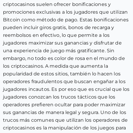
criptocasinos suelen ofrecer bonificaciones y
promociones exclusivas a los jugadores que utilizan
Bitcoin como método de pago. Estas bonificaciones
pueden incluir giros gratis, bonos de recarga y
reembolsos en efectivo, lo que permite a los
jugadores maximizar sus ganancias y disfrutar de
una experiencia de juego más gratificante. Sin
embargo, no todo es color de rosa en el mundo de
los criptocasinos. A medida que aumenta la
popularidad de estos sitios, también lo hacen los
operadores fraudulentos que buscan engañar a los
jugadores incautos. Es por eso que es crucial que los
jugadores conozcan los trucos tácticos que los
operadores prefieren ocultar para poder maximizar
sus ganancias de manera legal y segura. Uno de los
trucos más comunes que utilizan los operadores de
criptocasinos es la manipulación de los juegos para