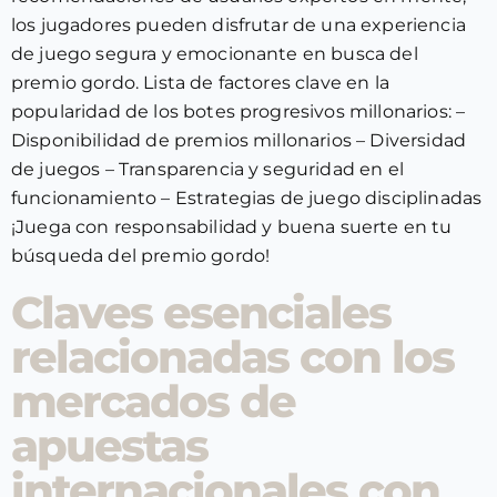
los jugadores pueden disfrutar de una experiencia
de juego segura y emocionante en busca del
premio gordo. Lista de factores clave en la
popularidad de los botes progresivos millonarios: –
Disponibilidad de premios millonarios – Diversidad
de juegos – Transparencia y seguridad en el
funcionamiento – Estrategias de juego disciplinadas
¡Juega con responsabilidad y buena suerte en tu
búsqueda del premio gordo!
Claves esenciales
relacionadas con los
mercados de
apuestas
internacionales con