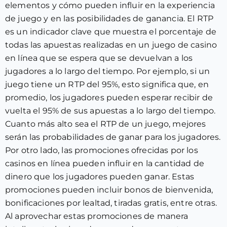
elementos y cómo pueden influir en la experiencia
de juego y en las posibilidades de ganancia. El RTP
es un indicador clave que muestra el porcentaje de
todas las apuestas realizadas en un juego de casino
en línea que se espera que se devuelvan a los
jugadores a lo largo del tiempo. Por ejemplo, si un
juego tiene un RTP del 95%, esto significa que, en
promedio, los jugadores pueden esperar recibir de
vuelta el 95% de sus apuestas a lo largo del tiempo.
Cuanto más alto sea el RTP de un juego, mejores
serán las probabilidades de ganar para los jugadores.
Por otro lado, las promociones ofrecidas por los
casinos en línea pueden influir en la cantidad de
dinero que los jugadores pueden ganar. Estas
promociones pueden incluir bonos de bienvenida,
bonificaciones por lealtad, tiradas gratis, entre otras.
Al aprovechar estas promociones de manera