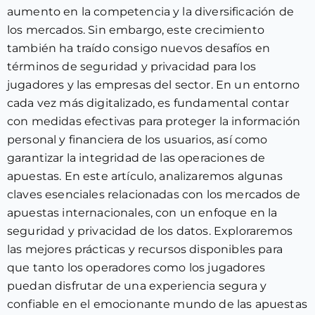
aumento en la competencia y la diversificación de
los mercados. Sin embargo, este crecimiento
también ha traído consigo nuevos desafíos en
términos de seguridad y privacidad para los
jugadores y las empresas del sector. En un entorno
cada vez más digitalizado, es fundamental contar
con medidas efectivas para proteger la información
personal y financiera de los usuarios, así como
garantizar la integridad de las operaciones de
apuestas. En este artículo, analizaremos algunas
claves esenciales relacionadas con los mercados de
apuestas internacionales, con un enfoque en la
seguridad y privacidad de los datos. Exploraremos
las mejores prácticas y recursos disponibles para
que tanto los operadores como los jugadores
puedan disfrutar de una experiencia segura y
confiable en el emocionante mundo de las apuestas