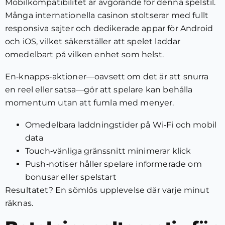
Mobilkompatibilitet är avgörande för denna spelstil.
Många internationella casinon stoltserar med fullt
responsiva sajter och dedikerade appar för Android
och iOS, vilket säkerställer att spelet laddar
omedelbart på vilken enhet som helst.
En‑knapps‑aktioner—oavsett om det är att snurra
en reel eller satsa—gör att spelare kan behålla
momentum utan att fumla med menyer.
Omedelbara laddningstider på Wi‑Fi och mobil
data
Touch‑vänliga gränssnitt minimerar klick
Push‑notiser håller spelare informerade om
bonusar eller spelstart
Resultatet? En sömlös upplevelse där varje minut
räknas.