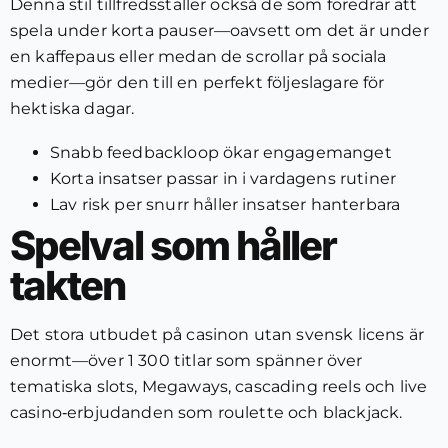
Denna stil tillfredsställer också de som föredrar att
spela under korta pauser—oavsett om det är under
en kaffepaus eller medan de scrollar på sociala
medier—gör den till en perfekt följeslagare för
hektiska dagar.
Snabb feedbackloop ökar engagemanget
Korta insatser passar in i vardagens rutiner
Lav risk per snurr håller insatser hanterbara
Spelval som håller
takten
Det stora utbudet på casinon utan svensk licens är
enormt—över 1 300 titlar som spänner över
tematiska slots, Megaways, cascading reels och live
casino‑erbjudanden som roulette och blackjack.