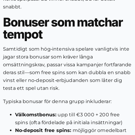
snabbt.
Bonuser som matchar
tempot
Samtidigt som hög‑intensiva spelare vanligtvis inte
jagar stora bonusar som kräver långa
omsättningskrav, passar vissa kampanjer fortfarande
deras stil—som free spins som kan dubbla en snabb
vinst eller no‑deposit‑erbjudanden som låter dig
testa ett spel utan risk.
Typiska bonusar för denna grupp inkluderar:
Välkomstbonus:
upp till €3 000 + 200 free
spins (ofta fördelade på initiala insättningar)
No‑deposit free spins:
möjliggör omedelbart