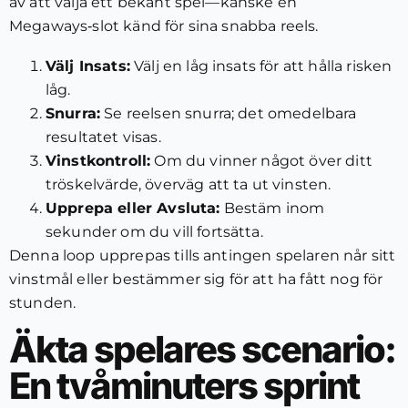
av att välja ett bekant spel—kanske en
Megaways‑slot känd för sina snabba reels.
Välj Insats:
Välj en låg insats för att hålla risken
låg.
Snurra:
Se reelsen snurra; det omedelbara
resultatet visas.
Vinstkontroll:
Om du vinner något över ditt
tröskelvärde, överväg att ta ut vinsten.
Upprepa eller Avsluta:
Bestäm inom
sekunder om du vill fortsätta.
Denna loop upprepas tills antingen spelaren når sitt
vinstmål eller bestämmer sig för att ha fått nog för
stunden.
Äkta spelares scenario:
En tvåminuters sprint