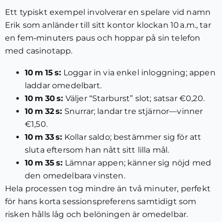
Ett typiskt exempel involverar en spelare vid namn
Erik som anländer till sitt kontor klockan 10 a.m., tar
en fem‑minuters paus och hoppar på sin telefon
med casinotapp.
10 m 15 s:
Loggar in via enkel inloggning; appen
laddar omedelbart.
10 m 30 s:
Väljer “Starburst” slot; satsar €0,20.
10 m 32 s:
Snurrar; landar tre stjärnor—vinner
€1,50.
10 m 33 s:
Kollar saldo; bestämmer sig för att
sluta eftersom han nått sitt lilla mål.
10 m 35 s:
Lämnar appen; känner sig nöjd med
den omedelbara vinsten.
Hela processen tog mindre än två minuter, perfekt
för hans korta sessionspreferens samtidigt som
risken hålls låg och belöningen är omedelbar.