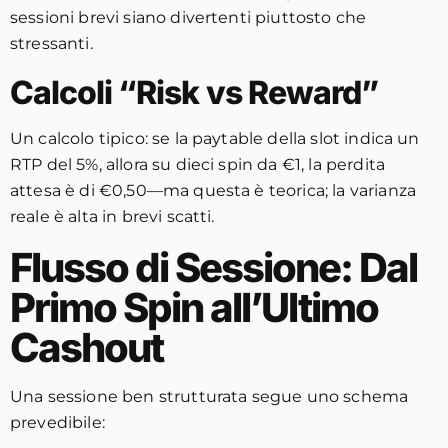
sessioni brevi siano divertenti piuttosto che
stressanti.
Calcoli “Risk vs Reward”
Un calcolo tipico: se la paytable della slot indica un
RTP del 5%, allora su dieci spin da €1, la perdita
attesa è di €0,50—ma questa è teorica; la varianza
reale è alta in brevi scatti.
Flusso di Sessione: Dal
Primo Spin all’Ultimo
Cashout
Una sessione ben strutturata segue uno schema
prevedibile: