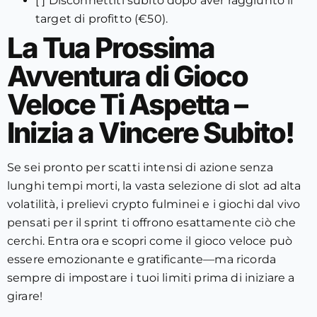
[ ] Disconnettiti subito dopo aver raggiunto il
target di profitto (€50).
La Tua Prossima
Avventura di Gioco
Veloce Ti Aspetta –
Inizia a Vincere Subito!
Se sei pronto per scatti intensi di azione senza
lunghi tempi morti, la vasta selezione di slot ad alta
volatilità, i prelievi crypto fulminei e i giochi dal vivo
pensati per il sprint ti offrono esattamente ciò che
cerchi. Entra ora e scopri come il gioco veloce può
essere emozionante e gratificante—ma ricorda
sempre di impostare i tuoi limiti prima di iniziare a
girare!