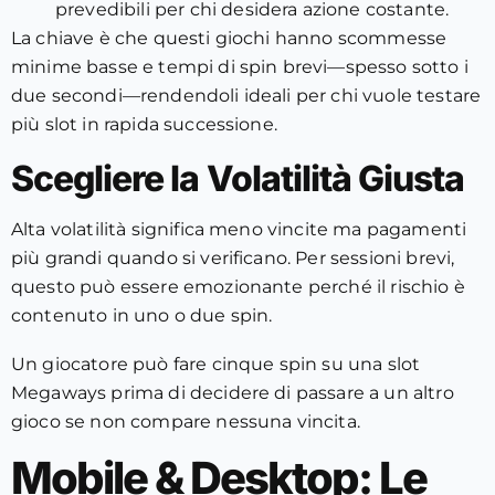
prevedibili per chi desidera azione costante.
La chiave è che questi giochi hanno scommesse
minime basse e tempi di spin brevi—spesso sotto i
due secondi—rendendoli ideali per chi vuole testare
più slot in rapida successione.
Scegliere la Volatilità Giusta
Alta volatilità significa meno vincite ma pagamenti
più grandi quando si verificano. Per sessioni brevi,
questo può essere emozionante perché il rischio è
contenuto in uno o due spin.
Un giocatore può fare cinque spin su una slot
Megaways prima di decidere di passare a un altro
gioco se non compare nessuna vincita.
Mobile & Desktop: Le