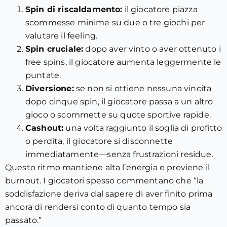
Spin di riscaldamento:
il giocatore piazza
scommesse minime su due o tre giochi per
valutare il feeling.
Spin cruciale:
dopo aver vinto o aver ottenuto i
free spins, il giocatore aumenta leggermente le
puntate.
Diversione:
se non si ottiene nessuna vincita
dopo cinque spin, il giocatore passa a un altro
gioco o scommette su quote sportive rapide.
Cashout:
una volta raggiunto il soglia di profitto
o perdita, il giocatore si disconnette
immediatamente—senza frustrazioni residue.
Questo ritmo mantiene alta l’energia e previene il
burnout. I giocatori spesso commentano che “la
soddisfazione deriva dal sapere di aver finito prima
ancora di rendersi conto di quanto tempo sia
passato.”