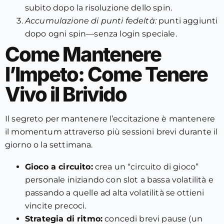
subito dopo la risoluzione dello spin.
Accumulazione di punti fedeltà:
punti aggiunti
dopo ogni spin—senza login speciale.
Come Mantenere
l’Impeto: Come Tenere
Vivo il Brivido
Il segreto per mantenere l’eccitazione è mantenere
il momentum attraverso più sessioni brevi durante il
giorno o la settimana.
Gioco a circuito:
crea un “circuito di gioco”
personale iniziando con slot a bassa volatilità e
passando a quelle ad alta volatilità se ottieni
vincite precoci.
Strategia di ritmo:
concedi brevi pause (un