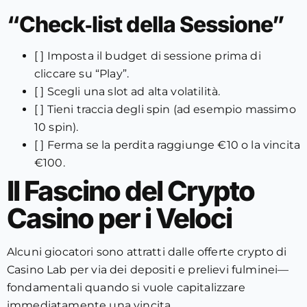
“Check‑list della Sessione”
[ ] Imposta il budget di sessione prima di
cliccare su “Play”.
[ ] Scegli una slot ad alta volatilità.
[ ] Tieni traccia degli spin (ad esempio massimo
10 spin).
[ ] Ferma se la perdita raggiunge €10 o la vincita
€100.
Il Fascino del Crypto
Casino per i Veloci
Alcuni giocatori sono attratti dalle offerte crypto di
Casino Lab per via dei depositi e prelievi fulminei—
fondamentali quando si vuole capitalizzare
immediatamente una vincita.