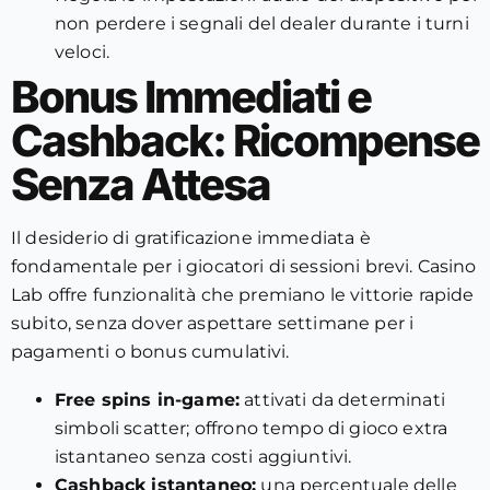
non perdere i segnali del dealer durante i turni
veloci.
Bonus Immediati e
Cashback: Ricompense
Senza Attesa
Il desiderio di gratificazione immediata è
fondamentale per i giocatori di sessioni brevi. Casino
Lab offre funzionalità che premiano le vittorie rapide
subito, senza dover aspettare settimane per i
pagamenti o bonus cumulativi.
Free spins in-game:
attivati da determinati
simboli scatter; offrono tempo di gioco extra
istantaneo senza costi aggiuntivi.
Cashback istantaneo:
una percentuale delle