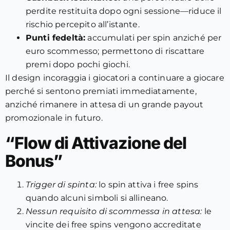
perdite restituita dopo ogni sessione—riduce il
rischio percepito all’istante.
Punti fedeltà:
accumulati per spin anziché per
euro scommesso; permettono di riscattare
premi dopo pochi giochi.
Il design incoraggia i giocatori a continuare a giocare
perché si sentono premiati immediatamente,
anziché rimanere in attesa di un grande payout
promozionale in futuro.
“Flow di Attivazione del
Bonus”
Trigger di spinta:
lo spin attiva i free spins
quando alcuni simboli si allineano.
Nessun requisito di scommessa in attesa:
le
vincite dei free spins vengono accreditate