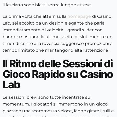
li lasciano soddisfatti senza lunghe attese.
La prima volta che atterri sulla
homepage
di Casino
Lab, sei accolto da un design elegante che parla
immediatamente di velocità—grandi slider con
banner mostrano le ultime uscite di slot, mentre un
timer di conto alla rovescia suggerisce promozioni a
tempo limitato che mantengono alta l’attenzione.
Il Ritmo delle Sessioni di
Gioco Rapido su Casino
Lab
Le sessioni brevi sono tutte incentrate sul
momentum. I giocatori si immergono in un gioco,
piazzano una scommessa veloce, fanno girare i rulli e