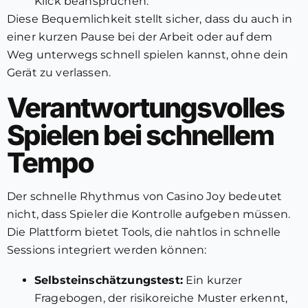
Klick beanspruchen.
Diese Bequemlichkeit stellt sicher, dass du auch in
einer kurzen Pause bei der Arbeit oder auf dem
Weg unterwegs schnell spielen kannst, ohne dein
Gerät zu verlassen.
Verantwortungsvolles
Spielen bei schnellem
Tempo
Der schnelle Rhythmus von Casino Joy bedeutet
nicht, dass Spieler die Kontrolle aufgeben müssen.
Die Plattform bietet Tools, die nahtlos in schnelle
Sessions integriert werden können:
Selbsteinschätzungstest:
Ein kurzer
Fragebogen, der risikoreiche Muster erkennt,