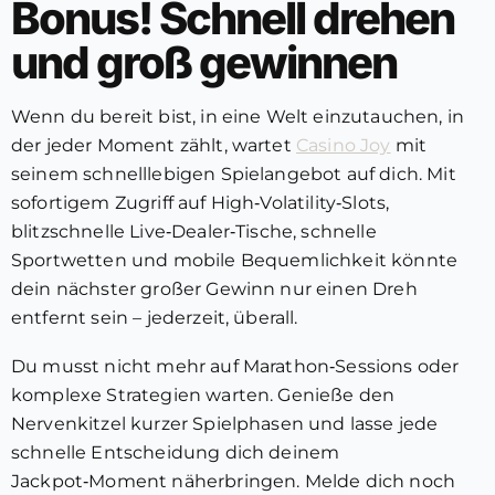
Bonus! Schnell drehen
und groß gewinnen
Wenn du bereit bist, in eine Welt einzutauchen, in
der jeder Moment zählt, wartet
Casino Joy
mit
seinem schnelllebigen Spielangebot auf dich. Mit
sofortigem Zugriff auf High‑Volatility‑Slots,
blitzschnelle Live‑Dealer‑Tische, schnelle
Sportwetten und mobile Bequemlichkeit könnte
dein nächster großer Gewinn nur einen Dreh
entfernt sein – jederzeit, überall.
Du musst nicht mehr auf Marathon‑Sessions oder
komplexe Strategien warten. Genieße den
Nervenkitzel kurzer Spielphasen und lasse jede
schnelle Entscheidung dich deinem
Jackpot‑Moment näherbringen. Melde dich noch