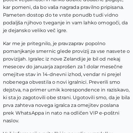
kar pomeni, da bo vaša nagrada pravilno pripisana.
Pameten dostop do te vrste ponudb tudi vidno
podaljša njihovo tveganje in vam lahko omogoči, da
je dejansko veliko več igre.
Kar me je pritegnilo, je pravzaprav popolno
pomanjkanje smernic glede provizij za vse nasvete o
provizijah. Igralec iz nove Zelandije je bil od nekaj
mesecev do januarja zaprošen za 1 dolar mesečne
omejitve stav in 14-dnevni izhod, vendar ni prejel
nobenega obvestila o novi igralnici. Preverili smo
dejstva, na primer urnik korespondence in raziskavo,
ki sta jo zagotovili obe strani. Ugotovili smo, da je bila
prva zahteva novega igralca za omejitev poslana
prek WhatsAppa in nato na odličen VIP e-poštni
naslov.