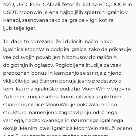
NZD, USD, EUR, CAD ali žetonih, kot so BTC, DOGE in
USDT. Moonwin je ena najboljših spletnih igralnic v
Kanadi, zasnovana tako za igralce v igri kot za
ljubitelje iger.
To, da je to odrezano, želi določiti način, kako
igralnica MoonWin podpira igralce, tako da prikazuje
vse od svojih povabljenih bonusov do različnih
dolgotrajnih oglasov. Poglobljena študija za vsak
prepoznan bonus in kampanjo se strinja z njeno
vključitvijo, saj članom ponuja jasno predstavo o
tem, kaj ima igralniško podjetje MoonWin v trgovini.
Za konec, moja osebna komunikacija s spletnimi
stranmi igralnice MoonWin je pokazala močno
strukturo, namenjeno zagotavljanju odličnega
varnega, nadzorovanega in razumnega igralnega
okolja. Menim, da si igralnica MoonWin zasluži oceno