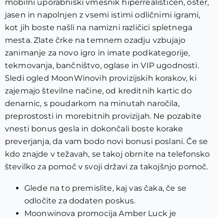
mobilni uporabniški vmesnik hiperrealističen, oster,
jasen in napolnjen z vsemi istimi odličnimi igrami,
kot jih boste našli na namizni različici spletnega
mesta. Zlate črke na temnem ozadju vzbujajo
zanimanje za novo igro in imate podkategorije,
tekmovanja, bančništvo, oglase in VIP ugodnosti.
Sledi ogled MoonWinovih provizijskih korakov, ki
zajemajo številne načine, od kreditnih kartic do
denarnic, s poudarkom na minutah naročila,
preprostosti in morebitnih provizijah. Ne pozabite
vnesti bonus gesla in dokončali boste korake
preverjanja, da vam bodo novi bonusi poslani. Če se
kdo znajde v težavah, se takoj obrnite na telefonsko
številko za pomoč v svoji državi za takojšnjo pomoč.
Glede na to premislite, kaj vas čaka, če se
odločite za dodaten poskus.
Moonwinova promocija Amber Luck je