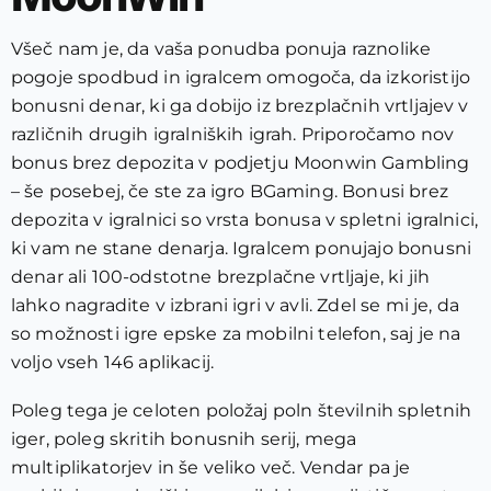
Všeč nam je, da vaša ponudba ponuja raznolike
pogoje spodbud in igralcem omogoča, da izkoristijo
bonusni denar, ki ga dobijo iz brezplačnih vrtljajev v
različnih drugih igralniških igrah. Priporočamo nov
bonus brez depozita v podjetju Moonwin Gambling
– še posebej, če ste za igro BGaming. Bonusi brez
depozita v igralnici so vrsta bonusa v spletni igralnici,
ki vam ne stane denarja. Igralcem ponujajo bonusni
denar ali 100-odstotne brezplačne vrtljaje, ki jih
lahko nagradite v izbrani igri v avli. Zdel se mi je, da
so možnosti igre epske za mobilni telefon, saj je na
voljo vseh 146 aplikacij.
Poleg tega je celoten položaj poln številnih spletnih
iger, poleg skritih bonusnih serij, mega
multiplikatorjev in še veliko več. Vendar pa je