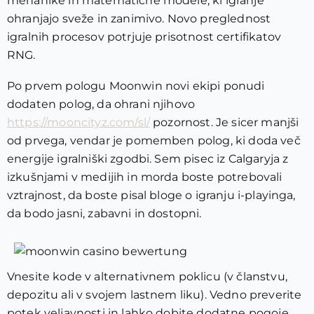
mehanike in matematične modele, ki igranje
ohranjajo sveže in zanimivo. Novo preglednost
igralnih procesov potrjuje prisotnost certifikatov
RNG.
Po prvem pologu Moonwin novi ekipi ponudi
dodaten polog, da ohrani njihovo
https://mooncityz.com/sl/
pozornost. Je sicer manjši
od prvega, vendar je pomemben polog, ki doda več
energije igralniški zgodbi. Sem pisec iz Calgaryja z
izkušnjami v medijih in morda boste potrebovali
vztrajnost, da boste pisal bloge o igranju i-playinga,
da bodo jasni, zabavni in dostopni.
Vnesite kode v alternativnem poklicu (v članstvu,
depozitu ali v svojem lastnem liku). Vedno preverite
potek veljavnosti in lahko dobite dodatne pogoje,