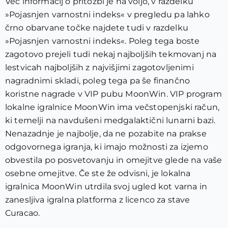
Več informacij o pritožbi je na voljo, v razdelku
»Pojasnjen varnostni indeks« v pregledu pa lahko
črno obarvane točke najdete tudi v razdelku
»Pojasnjen varnostni indeks«. Poleg tega boste
zagotovo prejeli tudi nekaj najboljših tekmovanj na
lestvicah najboljših z najvišjimi zagotovljenimi
nagradnimi skladi, poleg tega pa še finančno
koristne nagrade v VIP pubu MoonWin. VIP program
lokalne igralnice MoonWin ima večstopenjski račun,
ki temelji na navdušeni medgalaktični lunarni bazi.
Nenazadnje je najbolje, da ne pozabite na prakse
odgovornega igranja, ki imajo možnosti za izjemo
obvestila po posvetovanju in omejitve glede na vaše
osebne omejitve. Če ste že odvisni, je lokalna
igralnica MoonWin utrdila svoj ugled kot varna in
zanesljiva igralna platforma z licenco za stave
Curacao.