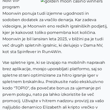
Novi VIP
program
Moonwin ponuja tudi izjemne ugodnosti in
sodoben dodatek za vračilo denarja. Kar zadeva
videoigre, je Moonwin eno redkih igralniških podjetij,
kjer je kakovost toliko pomembna kot količina.
Moonwin je bil lansiran leta 2023, v bližini pa je tudi
več drugih spletnih igralnic, ki delujejo v Dama NV,
kot sta Spinfever in Run4Win.
Vse spletne igre, ki se izvajajo na mobilnih napravah
brez aplikacije, morajo uporabljati platformo, saj so
spletne strani optimizirane za hitro igranje iger v
spletnem brskalniku. Preizkusite našo ekskluzivno
kodo "TOP10", da povečate bonus za ujemanje pri
prvem pologu, nato pa lahko izkoristite še več
promocij. Uživajte v hitrem nadzoru provizij za vašo
najljubšo denarnico Elizabeth ali kripto vrečko v