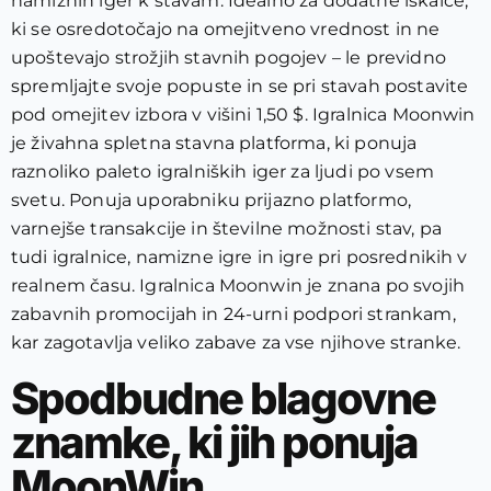
namiznih iger k stavam. Idealno za dodatne iskalce,
ki se osredotočajo na omejitveno vrednost in ne
upoštevajo strožjih stavnih pogojev – le previdno
spremljajte svoje popuste in se pri stavah postavite
pod omejitev izbora v višini 1,50 $. Igralnica Moonwin
je živahna spletna stavna platforma, ki ponuja
raznoliko paleto igralniških iger za ljudi po vsem
svetu. Ponuja uporabniku prijazno platformo,
varnejše transakcije in številne možnosti stav, pa
tudi igralnice, namizne igre in igre pri posrednikih v
realnem času. Igralnica Moonwin je znana po svojih
zabavnih promocijah in 24-urni podpori strankam,
kar zagotavlja veliko zabave za vse njihove stranke.
Spodbudne blagovne
znamke, ki jih ponuja
MoonWin