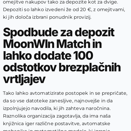
omejitve nakupov tako za depozite kot za dvige.
Depoziti so lahko izvedeni že od 20 €, z omejitvami,
ki jih določa izbrani ponudnik provizij.
Spodbude za depozit
MoonWIn Match in
lahko dodate 100
odstotkov brezplačnih
vrtljajev
Tako lahko avtomatizirate postopek in se prepričate,
da so vse datoteke zanesljive, najnovejše in da
izpolnjujejo navodila, ki jih zahteva naročnina.
Raznolika organizacija zagotavlja, da ima naša
knjižnica iger različne postavitve, avtomatske