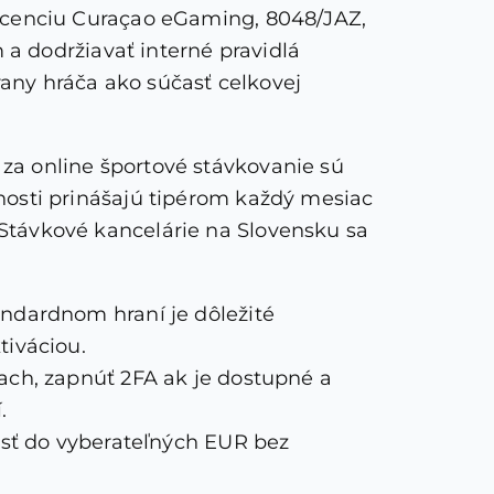
a licenciu Curaçao eGaming, 8048/JAZ,
a dodržiavať interné pravidlá
rany hráča ako súčasť celkovej
y za online športové stávkovanie sú
očnosti prinášajú tipérom každý mesiac
. Stávkové kancelárie na Slovensku sa
andardnom hraní je dôležité
tiváciou.
ach, zapnúť 2FA ak je dostupné a
.
esť do vyberateľných EUR bez