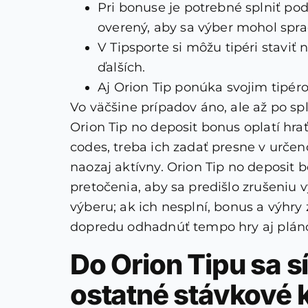
Pri bonuse je potrebné splniť p
overený, aby sa výber mohol spra
V Tipsporte si môžu tipéri stavi
ďalších.
Aj Orion Tip ponúka svojim tipér
Vo väčšine prípadov áno, ale až po spl
Orion Tip no deposit bonus oplatí hra
codes, treba ich zadať presne v určeno
naozaj aktívny. Orion Tip no deposit 
pretočenia, aby sa predišlo zrušeniu v
výberu; ak ich nesplní, bonus a výhry
dopredu odhadnúť tempo hry aj plán
Do Orion Tipu sa sí
ostatné stávkové 