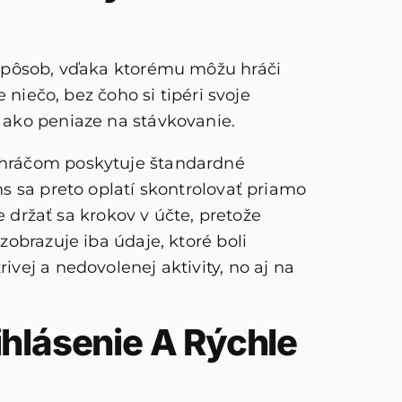
o spôsob, vďaka ktorému môžu hráči
 niečo, bez čoho si tipéri svoje
 ako peniaze na stávkovanie.
m hráčom poskytuje štandardné
s sa preto oplatí skontrolovať priamo
e držať sa krokov v účte, pretože
zobrazuje iba údaje, ktoré boli
vej a nedovolenej aktivity, no aj na
ihlásenie A Rýchle