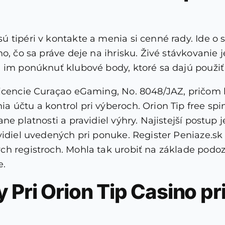
ú tipéri v kontakte a menia si cenné rady. Ide 
, čo sa práve deje na ihrisku. Živé stávkovanie je
u im ponúknuť klubové body, ktoré sa dajú použiť
 licencie Curaçao eGaming, No. 8048/JAZ, pričo
 účtu a kontrol pri výberoch. Orion Tip free spin
ne platnosti a pravidiel výhry. Najistejší postup j
vidiel uvedených pri ponuke. Register Peniaze.sk 
h registroch. Mohla tak urobiť na základe podozri
e.
 Pri Orion Tip Casino pr