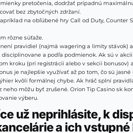
odmienky pretočenia, dodržať prípadnú maximáln
covať bez zbytočných zdržaní.
ť napríklad na obľúbené hry Call od Duty, Counter
om rôzne súťaže.
není pravidiel (najmä wagering a limity stávok) a
ť disciplinovane a podľa podmienok. Ak sú v akc
m kroku (pri registrácii alebo v sekcii bonusov) 
bonus je najlepšie využívať až po tom, čo sú jasn
ýhier kvôli formálnej chybe. Ak hráč splní pravid
 z neho môžu byť zrušené. Orion Tip Casino sk ko
ovanie výberu.
ce už neprihlásite, k dis
kancelárie a ich vstupn