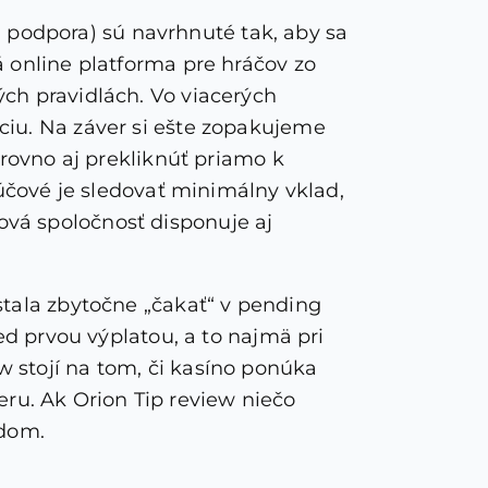
y, podpora) sú navrhnuté tak, aby sa
á online platforma pre hráčov zo
ch pravidlách. Vo viacerých
ciu. Na záver si ešte zopakujeme
 rovno aj prekliknúť priamo k
ľúčové je sledovať minimálny vklad,
vá spoločnosť disponuje aj
stala zbytočne „čakať“ v pending
ed prvou výplatou, a to najmä pri
 stojí na tom, či kasíno ponúka
u. Ak Orion Tip review niečo
adom.