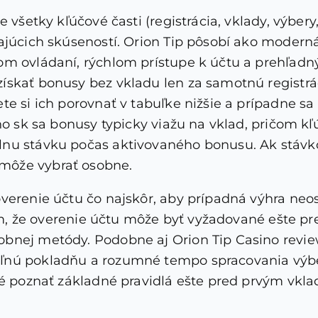
e všetky kľúčové časti (registrácia, vklady, výber
ajúcich skúseností. Orion Tip pôsobí ako modern
om ovládaní, rýchlom prístupe k účtu a prehľadný
ískať bonusy bez vkladu len za samotnú registrá
te si ich porovnať v tabuľke nižšie a prípadne sa
ino sk sa bonusy typicky viažu na vklad, pričom k
lnu stávku počas aktivovaného bonusu. Ak stávko
môže vybrať osobne.
overenie účtu čo najskôr, aby prípadná výhra neo
tým, že overenie účtu môže byť vyžadované ešte pr
bnej metódy. Podobne aj Orion Tip Casino review
ľnú pokladňu a rozumné tempo spracovania výber
dné poznať základné pravidlá ešte pred prvým vkl