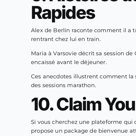
Rapides
Alex de Berlin raconte comment il a 
rentrant chez lui en train.
Maria à Varsovie décrit sa session de
encaissé avant le déjeuner.
Ces anecdotes illustrent comment la s
des sessions marathon.
10. Claim Yo
Si vous cherchez une plateforme qui 
propose un package de bienvenue attr