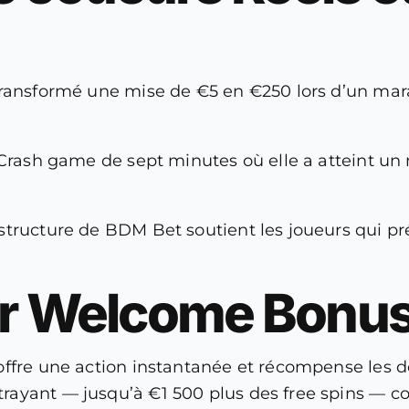
transformé une mise de €5 en €250 lors d’un mar
 Crash game de sept minutes où elle a atteint un 
tructure de BDM Bet soutient les joueurs qui pr
ur Welcome Bonus
offre une action instantanée et récompense les 
ayant — jusqu’à €1 500 plus des free spins — co