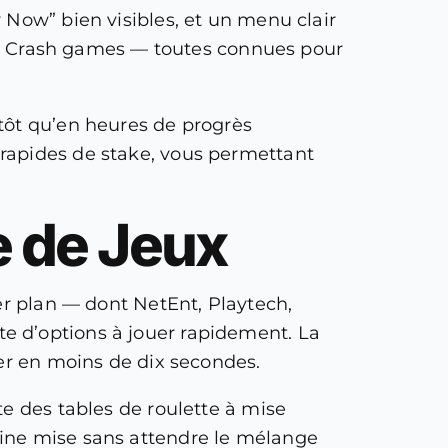
 Now” bien visibles, et un menu clair
, et Crash games — toutes connues pour
tôt qu’en heures de progrès
rapides de stake, vous permettant
e de Jeux
er plan — dont NetEnt, Playtech,
e d’options à jouer rapidement. La
ner en moins de dix secondes.
e des tables de roulette à mise
aine mise sans attendre le mélange