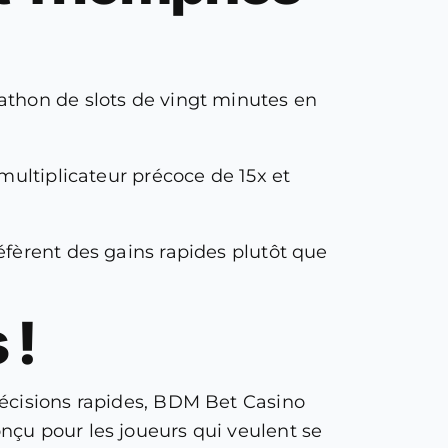
athon de slots de vingt minutes en
multiplicateur précoce de 15x et
éfèrent des gains rapides plutôt que
 !
décisions rapides, BDM Bet Casino
nçu pour les joueurs qui veulent se