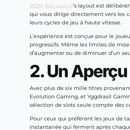
BDM Bet casino
’s layout est délibér
qui vous dirige directement vers les 
leurs cycles de jeu à haute vitesse.
L’expérience est conçue pour le joue
progressifs. Même les limites de mis
d’augmenter ou de diminuer d’un seu
2. Un Aperçu 
Avec plus de six mille titres provena
Evolution Gaming, et Yggdrasil Gamin
sélection de slots seule compte des c
Pour ceux qui préfèrent les jeux de t
instantanée qui ferment après chaque