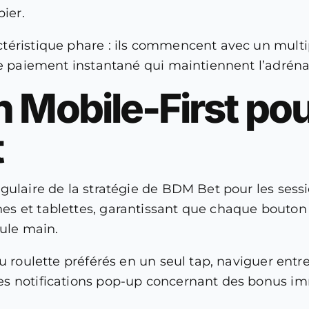
pier.
téristique phare : ils commencent avec un multip
 de paiement instantané qui maintiennent l’adré
 Mobile-First po
t
gulaire de la stratégie de BDM Bet pour les sessi
s et tablettes, garantissant que chaque bouton 
eule main.
u roulette préférés en un seul tap, naviguer entre
es notifications pop-up concernant des bonus im