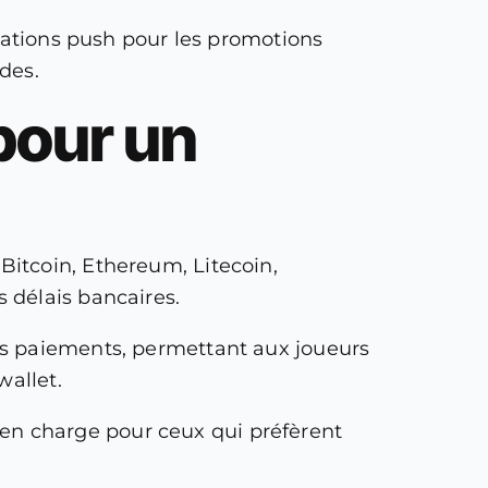
ications push pour les promotions
ides.
pour un
itcoin, Ethereum, Litecoin,
 délais bancaires.
es paiements, permettant aux joueurs
wallet.
s en charge pour ceux qui préfèrent