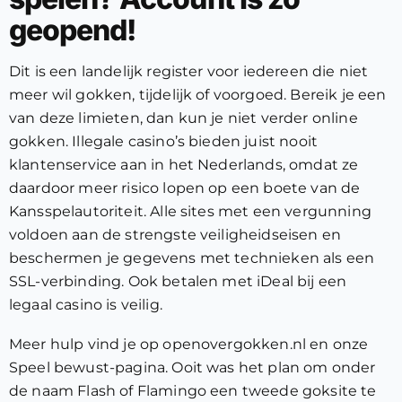
geopend!
Dit is een landelijk register voor iedereen die niet
meer wil gokken, tijdelijk of voorgoed. Bereik je een
van deze limieten, dan kun je niet verder online
gokken. Illegale casino’s bieden juist nooit
klantenservice aan in het Nederlands, omdat ze
daardoor meer risico lopen op een boete van de
Kansspelautoriteit. Alle sites met een vergunning
voldoen aan de strengste veiligheidseisen en
beschermen je gegevens met technieken als een
SSL-verbinding. Ook betalen met iDeal bij een
legaal casino is veilig.
Meer hulp vind je op openovergokken.nl en onze
Speel bewust-pagina. Ooit was het plan om onder
de naam Flash of Flamingo een tweede goksite te