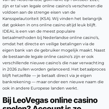
zijn er tal van legale online casino’s verschenen die
voldoen aan de strenge eisen van de
Kansspelautoriteit (KSA). Wij vinden het belangrijk
dat gokken in ons online casino altijd leuk blijft.
IDEAL is een van de meest populaire
betaalmethoden bij Nederlandse online casino’s,
omdat het directe en veilige betalingen via de
eigen bank van de gebruiker mogelijk maakt. Naast
de bestaande legale online casino’s zijn er ook
verschillende nieuwe casino’s die naar verwachting
in 2026 zullen worden gelanceerd. Het betaalproces
blijft hetzelfde — je betaalt direct via je eigen
bankrekening — maar onder een nieuwe naam die
ook in andere Europese landen werkt.
Bij LeoVegas online casino
spelen? Account is zo