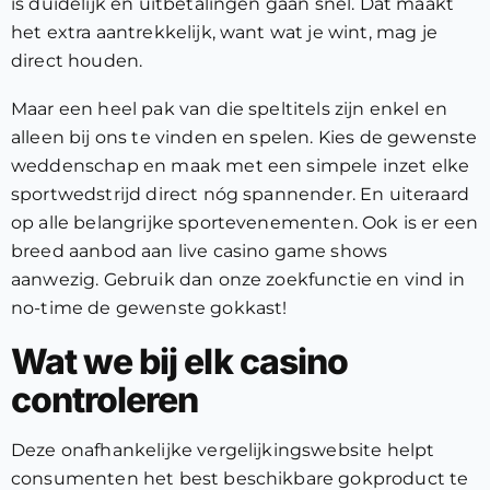
is duidelijk en uitbetalingen gaan snel. Dat maakt
het extra aantrekkelijk, want wat je wint, mag je
direct houden.
Maar een heel pak van die speltitels zijn enkel en
alleen bij ons te vinden en spelen. Kies de gewenste
weddenschap en maak met een simpele inzet elke
sportwedstrijd direct nóg spannender. En uiteraard
op alle belangrijke sportevenementen. Ook is er een
breed aanbod aan live casino game shows
aanwezig. Gebruik dan onze zoekfunctie en vind in
no-time de gewenste gokkast!
Wat we bij elk casino
controleren
Deze onafhankelijke vergelijkingswebsite helpt
consumenten het best beschikbare gokproduct te