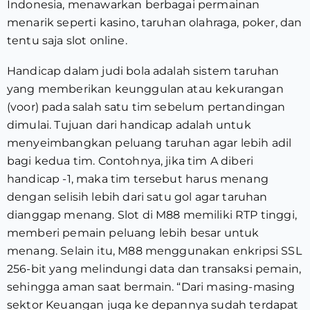
Indonesia, menawarkan berbagai permainan
menarik seperti kasino, taruhan olahraga, poker, dan
tentu saja slot online.
Handicap dalam judi bola adalah sistem taruhan
yang memberikan keunggulan atau kekurangan
(voor) pada salah satu tim sebelum pertandingan
dimulai. Tujuan dari handicap adalah untuk
menyeimbangkan peluang taruhan agar lebih adil
bagi kedua tim. Contohnya, jika tim A diberi
handicap -1, maka tim tersebut harus menang
dengan selisih lebih dari satu gol agar taruhan
dianggap menang. Slot di M88 memiliki RTP tinggi,
memberi pemain peluang lebih besar untuk
menang. Selain itu, M88 menggunakan enkripsi SSL
256-bit yang melindungi data dan transaksi pemain,
sehingga aman saat bermain. “Dari masing-masing
sektor Keuangan juga ke depannya sudah terdapat