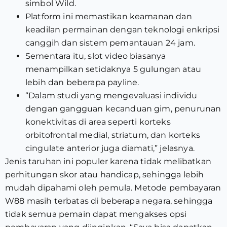
simbol Wild.
Platform ini memastikan keamanan dan
keadilan permainan dengan teknologi enkripsi
canggih dan sistem pemantauan 24 jam.
Sementara itu, slot video biasanya
menampilkan setidaknya 5 gulungan atau
lebih dan beberapa payline.
“Dalam studi yang mengevaluasi individu
dengan gangguan kecanduan gim, penurunan
konektivitas di area seperti korteks
orbitofrontal medial, striatum, dan korteks
cingulate anterior juga diamati,” jelasnya.
Jenis taruhan ini populer karena tidak melibatkan
perhitungan skor atau handicap, sehingga lebih
mudah dipahami oleh pemula. Metode pembayaran
W88 masih terbatas di beberapa negara, sehingga
tidak semua pemain dapat mengakses opsi