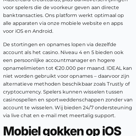
voor spelers die de voorkeur geven aan directe
banktransacties. Ons platform werkt optimaal op
alle apparaten via onze mobiele website en apps
voor iOS en Android.
De stortingen en opnames lopen via dezelfde
account als het casino. Niveau 4 en 5 bieden ook
een persoonlijke accountmanager en hogere
opnamelimieten tot €20.000 per maand. IDEAL kan
niet worden gebruikt voor opnames – daarvoor zijn
alternatieve methoden beschikbaar zoals Trustly of
cryptocurrency. Spelers kunnen wisselen tussen
casinospellen en sportweddenschappen zonder van
account te wisselen. Wij bieden 24/7 ondersteuning
via live chat en e-mail met meertalig support.
Mobiel gokken op iOS