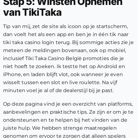
Stap 5: Winsten Opnemen
van TikiTaka
Tip van mij, zet de site als icoon op je startscherm,
dan voelt het als een app en ben je in één tik naar
tiki taka casino login terug. Bij sommige acties zie je
meteen de meldingen bovenaan, ook op mobiel,
inclusief Tiki Taka Casino België promoties die je
niet hoeft te zoeken. Ik testte het op Android en
iPhone, en laden blijft vlot, ook wanneer je even
wisselt tussen een slot en live roulette. Na vijf
minuten voel je al of de dealerstijl bij je past.
Op deze pagina vind je een overzicht van platforms,
aanbevelingen en praktische tips. Ze zijn er om je te
ondersteunen en te helpen bij het vinden van de
juiste hulp. We hebben strenge maatregelen
genomen om ervoor te zorgen dat alleen spelers