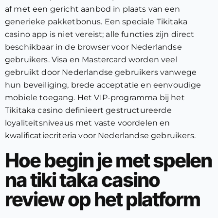
af met een gericht aanbod in plaats van een
generieke pakketbonus. Een speciale Tikitaka
casino app is niet vereist; alle functies zijn direct
beschikbaar in de browser voor Nederlandse
gebruikers. Visa en Mastercard worden veel
gebruikt door Nederlandse gebruikers vanwege
hun beveiliging, brede acceptatie en eenvoudige
mobiele toegang. Het VIP-programma bij het
Tikitaka casino definieert gestructureerde
loyaliteitsniveaus met vaste voordelen en
kwalificatiecriteria voor Nederlandse gebruikers.
Hoe begin je met spelen
na tiki taka casino
review op het platform