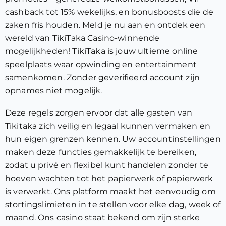
cashback tot 15% wekelijks, en bonusboosts die de
zaken fris houden. Meld je nu aan en ontdek een
wereld van TikiTaka Casino-winnende
mogelijkheden! TikiTaka is jouw ultieme online
speelplaats waar opwinding en entertainment
samenkomen. Zonder geverifieerd account zijn
opnames niet mogelijk.
Deze regels zorgen ervoor dat alle gasten van
Tikitaka zich veilig en legaal kunnen vermaken en
hun eigen grenzen kennen. Uw accountinstellingen
maken deze functies gemakkelijk te bereiken,
zodat u privé en flexibel kunt handelen zonder te
hoeven wachten tot het papierwerk of papierwerk
is verwerkt. Ons platform maakt het eenvoudig om
stortingslimieten in te stellen voor elke dag, week of
maand. Ons casino staat bekend om zijn sterke