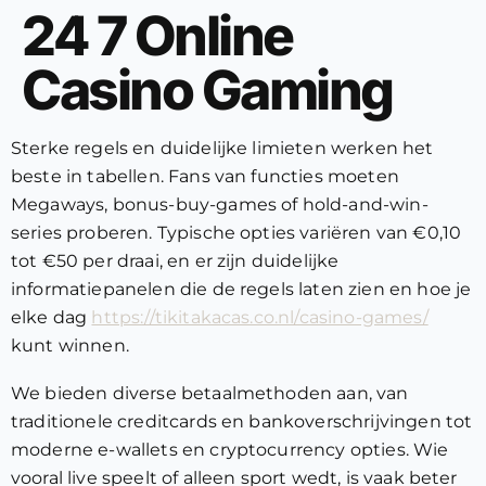
24 7 Online
Casino Gaming
Sterke regels en duidelijke limieten werken het
beste in tabellen. Fans van functies moeten
Megaways, bonus-buy-games of hold-and-win-
series proberen. Typische opties variëren van €0,10
tot €50 per draai, en er zijn duidelijke
informatiepanelen die de regels laten zien en hoe je
elke dag
https://tikitakacas.co.nl/casino-games/
kunt winnen.
We bieden diverse betaalmethoden aan, van
traditionele creditcards en bankoverschrijvingen tot
moderne e-wallets en cryptocurrency opties. Wie
vooral live speelt of alleen sport wedt, is vaak beter