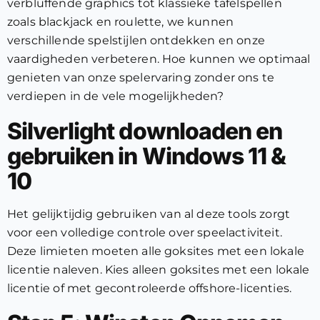
verbluffende graphics tot klassieke tafelspellen
zoals blackjack en roulette, we kunnen
verschillende spelstijlen ontdekken en onze
vaardigheden verbeteren. Hoe kunnen we optimaal
genieten van onze spelervaring zonder ons te
verdiepen in de vele mogelijkheden?
Silverlight downloaden en
gebruiken in Windows 11 &
10
Het gelijktijdig gebruiken van al deze tools zorgt
voor een volledige controle over speelactiviteit.
Deze limieten moeten alle goksites met een lokale
licentie naleven. Kies alleen goksites met een lokale
licentie of met gecontroleerde offshore-licenties.