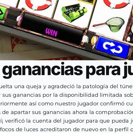
s ganancias para 
uelta una queja y agradeció la patologí­a del tún
 sus ganancias por la disponibilidad limitada so
eriormente así­ como nuestro jugador confirmó cu
s de apartar sus ganancias ahora la comprobación
rí¡ verificó la cuenta del jugador para que pueda j
focos de luces acreditaron de nuevo en la perfil 