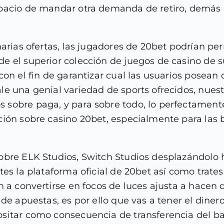
acio de mandar otra demanda de retiro, demás ret
narias ofertas, las jugadores de 20bet podrían p
e el superior colección de juegos de casino de s
con el fin de garantizar cual las usuarios posean
le una genial variedad de sports ofrecidos, nue
sobre paga, y para sobre todo, lo perfectamente
ción sobre casino 20bet, especialmente para las
obre ELK Studios, Switch Studios desplazándolo h
s la plataforma oficial de 20bet así­ como trates 
n a convertirse en focos de luces ajusta a hacen
de apuestas, es por ello que vas a tener el diner
itar como consecuencia de transferencia del banc