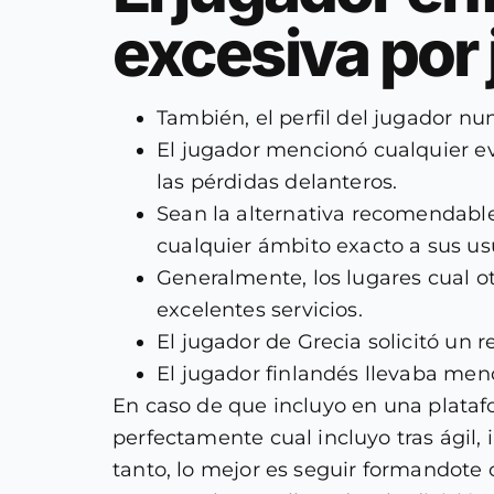
excesiva por
También, el perfil del jugador nun
El jugador mencionó cualquier ev
las pérdidas delanteros.
Sean la alternativa recomendable
cualquier ámbito exacto a sus us
Generalmente, los lugares cual o
excelentes servicios.
El jugador de Grecia solicitó un 
El jugador finlandés llevaba me
En caso de que incluyo en una plata
perfectamente cual incluyo tras ágil,
tanto, lo mejor es seguir formandote 