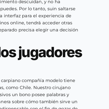
cimiento descuidan, y no ha
edes. Por lo tanto, suin saltarse
la interfaz para el experiencia de
inos online, tendrá acceder otras
eparado precisa elegir una decisión
los jugadores
nel carpiano compañía modelo tiene
s, como Chile. Nuestro cirujano
sivos un bono posee palabras y
manera sobre cómo también sirve un
ndispensable con el fin de gozar de