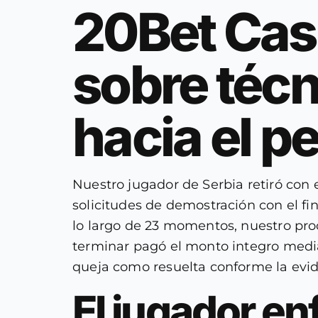
20Bet Casi
sobre téc
hacia el p
Nuestro jugador de Serbia retiró con
solicitudes de demostración con el f
lo largo de 23 momentos, nuestro proc
terminar pagó el monto integro medi
queja como resuelta conforme la evid
El jugador e