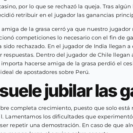
casino, por lo que se rechazó la queja. Tras algún
cidió retribuir en el jugador las ganancias princi
e amiga de la grasa cerró ya que nuestro jugador
ionó competiciones lo necesario con el fin de gar
sido rechazado. En el jugador de India llegan a c
 respuestas. Dentro del jugador de Chile llegan a
le importa hacerse amiga de la grasa perdió el ce
ideal de apostadores sobre Perú.
suele jubilar las 
obre completa crecimiento, puesto que solo está 
il. Lamentamos los dificultades que experimentó 
ser repetir una demostración. En caso de que alr