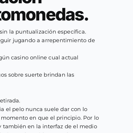
iptomonedas.
sin la puntualización específica.
seguir jugando a arrepentimiento de
gún casino online cual actual
os sobre suerte brindan las
etirada.
 el pelo nunca suele dar con lo
l momento en que el principio. Por lo
y también en la interfaz de el medio