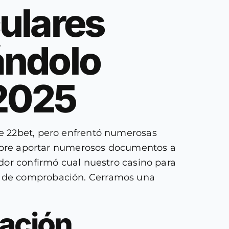
ulares
ándolo
 2025
de 22bet, pero enfrentó numerosas
 sobre aportar numerosos documentos a
dor confirmó cual nuestro casino para
o de comprobación.
Cerramos una
bación