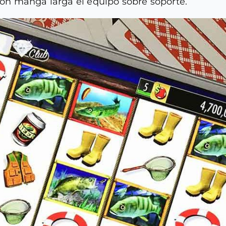
n manga larga el equipo sobre soporte.