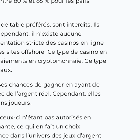
ntre 80 % et 85 % pour les paris
 table préférés, sont interdits. Ils
Cependant, il n’existe aucune
mentation stricte des casinos en ligne
s sites offshore. Ce type de casino en
paiements en cryptomonnaie. Ce type
naux.
r ses chances de gagner en ayant de
c de l’argent réel. Cependant, elles
ins joueurs.
eux-ci n’étant pas autorisés en
nte, ce qui en fait un choix
nce dans l’univers des jeux d’argent