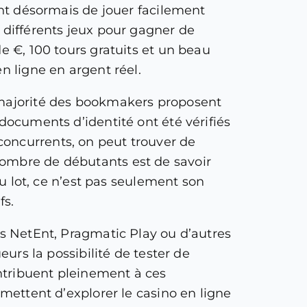
ent désormais de jouer facilement
 différents jeux pour gagner de
e €, 100 tours gratuits et un beau
n ligne en argent réel.
a majorité des bookmakers proposent
documents d’identité ont été vérifiés
concurrents, on peut trouver de
nombre de débutants est de savoir
du lot, ce n’est pas seulement son
fs.
és NetEnt, Pragmatic Play ou d’autres
eurs la possibilité de tester de
ntribuent pleinement à ces
rmettent d’explorer le casino en ligne