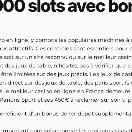
 000 slots avec b
o en ligne, y compris les populaires machines à so
s attractifs. Ces contrôles sont essentiels pour p
soit sur un site reconnu ou sur le meilleur casin
 des jeux de table, n’hésitez pas à vérifier que 
être limitées sur des jeux précis. Les jeux de cas
en direct sur des jeux de table, des paris sportifs 
e le meilleur casino en ligne en France demeure
t Parions Sport et ses 450€ à réclamer sur son tr
énéficient d’un bonus de 1er dépôt supplémentai
important pour sélectionner les meilleurs sites de