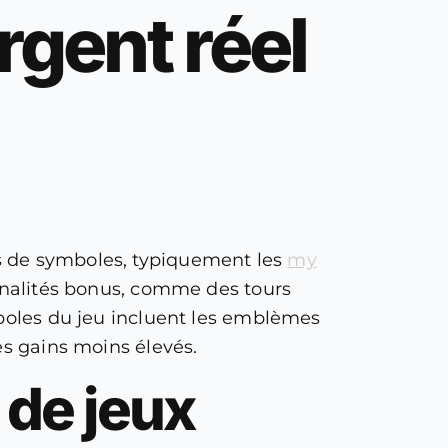
rgent réel
s de symboles, typiquement les
my
nnalités bonus, comme des tours
mboles du jeu incluent les emblèmes
es gains moins élevés.
 de jeux